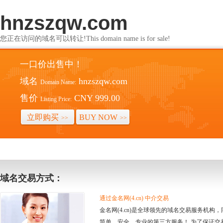
hnzszqw.com
您正在访问的域名可以转让!This domain name is for sale!
一口价出售中！
域名
hnzszqw.com
Domain Name:
售价
CNY 999.00
Listing Price:
立即购买
BUY NOW
>>
>>
域名交易方式：
通过金名网(4.cn) 中介交易
金名网(4.cn)是全球领先的域名交易服务机
简单、安全、专业的第三方服务！ 为了保证交