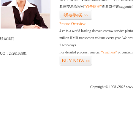
具体交易流程可
“点击这里”
查看或咨询support@
我要购买
>>
Process Overview:
4.cn is a world leading domain escrow service plat
million RMB transaction volume every year. We promi
联系我们
5 workdays.
For detailed process, you can
“visit here”
or contact
QQ：2726103981
BUY NOW
>>
Copyright © 1998 -2025 www